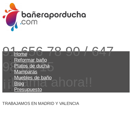
91 656 78 90 / 647
Home
Reformar baño
98 63 15
Platos de ducha
Mamparas
¡¡Llama ahora!!
Muebles de baño
Blog
Presupuesto
TRABAJAMOS EN MADRID Y VALENCIA