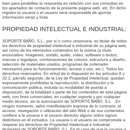
bien para posibilitar la respuesta en relación con sus consultas en
los apartados de contacto de la presente página web, etc. En dicho
registro la usuaria o el usuario será responsable de aportar
información veraz y lícita.
PROPIEDAD INTELECTUAL E INDUSTRIAL:
SOPORTE BAÑO, S.L., por sí o como cesionaria, es titular de todos
los derechos de propiedad intelectual e industrial de su página web,
así como de los elementos contenidos en la misma (a título
enunciativo: imágenes, sonido, audio, vídeo, software o textos;
marcas o logotipos, combinaciones de colores, estructura y diseño,
selección de materiales usados, programas de ordenador
necesarios para su funcionamiento, acceso y uso, etc.). Todos los
derechos reservados. En virtud de lo dispuesto en los artículos 8 y
32.2, párrafo segundo, de la Ley de Propiedad Intelectual, quedan
expresamente prohibidas la reproducción, la distribución y la
comunicación pública, incluida su modalidad de puesta a
disposición, de la totalidad o parte de los contenidos de esta página
web, con fines comerciales, en cualquier soporte y por cualquier
medio técnico, sin la autorización de SOPORTE BAÑO, S.L. . En
ningún momento, salvo manifestación expresa de lo contrario, el
acceso, navegación o utilización del sitio Web o de sus contenidos
confiere a la usuaria o al usuario derecho alguno sobre signos
distintivos en él incluidos. La usuaria o el usuario se compromete a
respetar los derechos de Propiedad Intelectual e Industrial
titularidad de SOPORTE BAÑO, S.L. En el caso de que la usuaria o