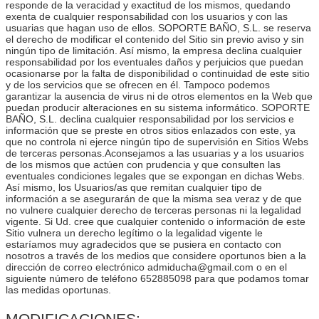
responde de la veracidad y exactitud de los mismos, quedando
exenta de cualquier responsabilidad con los usuarios y con las
usuarias que hagan uso de ellos. SOPORTE BAÑO, S.L. se reserva
el derecho de modificar el contenido del Sitio sin previo aviso y sin
ningún tipo de limitación. Así mismo, la empresa declina cualquier
responsabilidad por los eventuales daños y perjuicios que puedan
ocasionarse por la falta de disponibilidad o continuidad de este sitio
y de los servicios que se ofrecen en él. Tampoco podemos
garantizar la ausencia de virus ni de otros elementos en la Web que
puedan producir alteraciones en su sistema informático. SOPORTE
BAÑO, S.L. declina cualquier responsabilidad por los servicios e
información que se preste en otros sitios enlazados con este, ya
que no controla ni ejerce ningún tipo de supervisión en Sitios Webs
de terceras personas.Aconsejamos a las usuarias y a los usuarios
de los mismos que actúen con prudencia y que consulten las
eventuales condiciones legales que se expongan en dichas Webs.
Así mismo, los Usuarios/as que remitan cualquier tipo de
información a se asegurarán de que la misma sea veraz y de que
no vulnere cualquier derecho de terceras personas ni la legalidad
vigente. Si Ud. cree que cualquier contenido o información de este
Sitio vulnera un derecho legítimo o la legalidad vigente le
estaríamos muy agradecidos que se pusiera en contacto con
nosotros a través de los medios que considere oportunos bien a la
dirección de correo electrónico admiducha@gmail.com o en el
siguiente número de teléfono 652885098 para que podamos tomar
las medidas oportunas.
MODIFICACIONES: