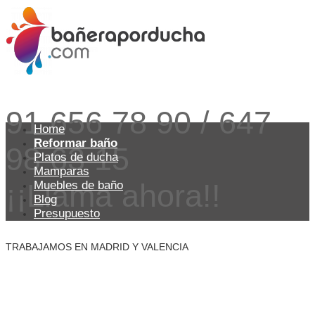
91 656 78 90 / 647
Home
Reformar baño
98 63 15
Platos de ducha
Mamparas
¡¡Llama ahora!!
Muebles de baño
Blog
Presupuesto
TRABAJAMOS EN MADRID Y VALENCIA