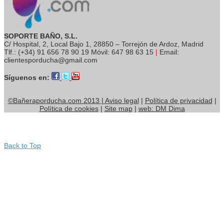
SOPORTE BAÑO, S.L.
C/ Hospital, 2, Local Bajo 1, 28850 – Torrejón de Ardoz, Madrid
Tlf.: (+34) 91 656 78 90 19 Móvil: 647 98 63 15
|
Email:
clientesporducha@gmail.com
Síguenos en:
©Bañeraporducha.com 2013
|
Aviso legal
|
Política de privacidad
|
Política de cookies
|
Site map
|
web: DM Dima
Back to Top