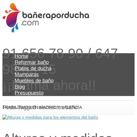
91 656 78 90 / 647
Home
Reformar baño
98 63 15
Platos de ducha
Mamparas
¡¡Llama ahora!!
Muebles de baño
Blog
Presupuesto
Posts Tagged ‘elementos baño’
TRABAJAMOS EN MADRID Y VALENCIA