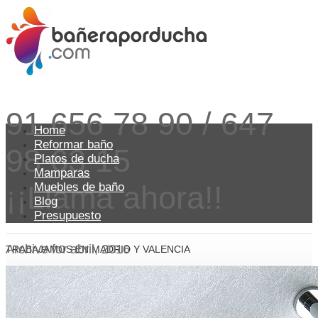
91 656 78 90 / 647
Home
Reformar baño
98 63 15
Platos de ducha
Mamparas
¡¡Llama ahora!!
Muebles de baño
Blog
Presupuesto
Archive for abril, 2016
TRABAJAMOS EN MADRID Y VALENCIA