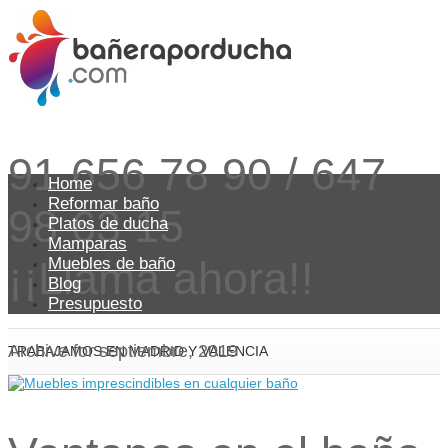
91 656 78 90 / 647
Home
Reformar baño
98 63 15
Platos de ducha
Mamparas
¡¡Llama ahora!!
Muebles de baño
Blog
Presupuesto
Archive for septiembre, 2019
TRABAJAMOS EN MADRID Y VALENCIA