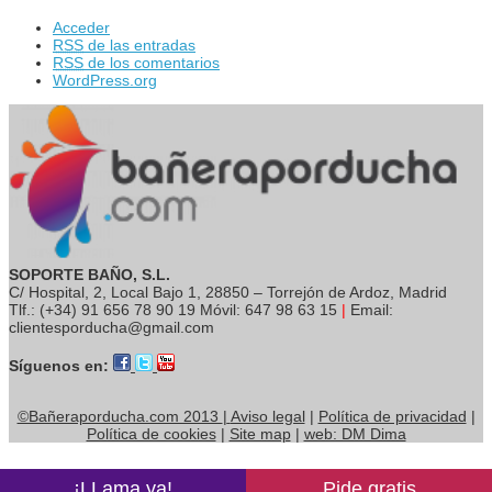
Acceder
RSS
de las entradas
RSS
de los comentarios
WordPress.org
SOPORTE BAÑO, S.L.
C/ Hospital, 2, Local Bajo 1, 28850 – Torrejón de Ardoz, Madrid
Tlf.: (+34) 91 656 78 90 19 Móvil: 647 98 63 15
|
Email:
clientesporducha@gmail.com
Síguenos en:
©Bañeraporducha.com 2013
|
Aviso legal
|
Política de privacidad
|
Política de cookies
|
Site map
|
web: DM Dima
¡LLama ya!
Pide gratis