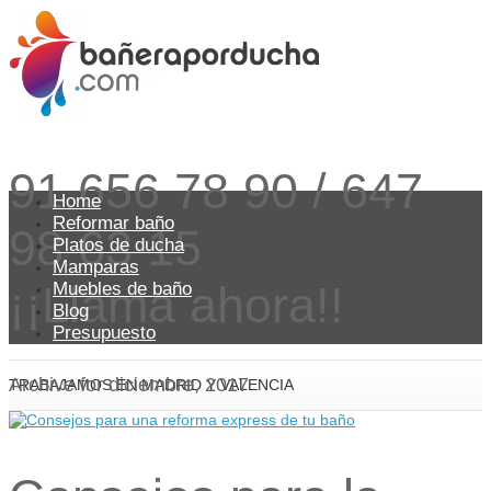
91 656 78 90 / 647
Home
Reformar baño
98 63 15
Platos de ducha
Mamparas
¡¡Llama ahora!!
Muebles de baño
Blog
Presupuesto
Archive for diciembre, 2017
TRABAJAMOS EN MADRID Y VALENCIA