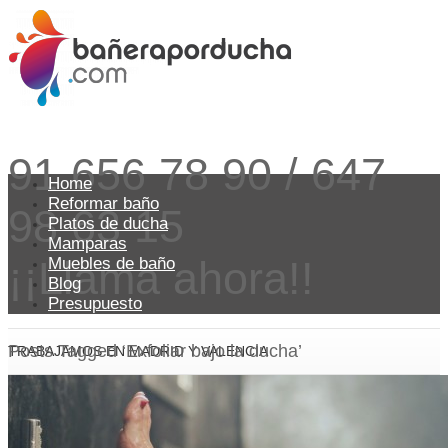
91 656 78 90 / 647
Home
Reformar baño
98 63 15
Platos de ducha
Mamparas
¡¡Llama ahora!!
Muebles de baño
Blog
Presupuesto
Posts Tagged ‘Exfoliar bajo la ducha’
TRABAJAMOS EN MADRID Y VALENCIA