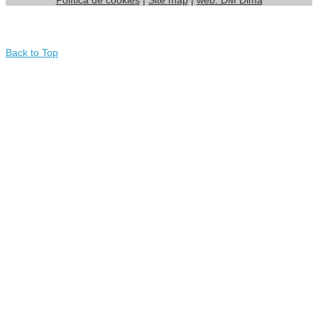
Política de cookies
|
Site map
|
web: DM Dima
Back to Top