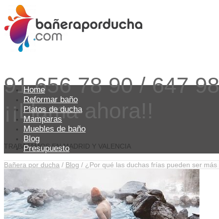
91 656 78 90 / 647 9
Home
Reformar baño
¡¡Llama ahora!!
Platos de ducha
Mamparas
Muebles de baño
Blog
TRABAJAMOS EN MADRID Y VALENCIA
Presupuesto
Bañera por ducha
/
Blog
/
¿Por qué las duchas frías pueden ser más 