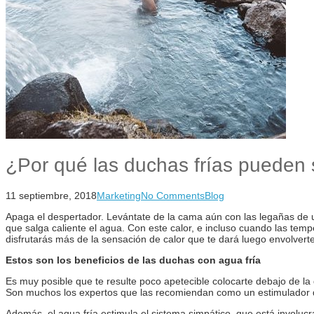
¿Por qué las duchas frías pueden 
11 septiembre, 2018
Marketing
No Comments
Blog
Apaga el despertador. Levántate de la cama aún con las legañas de 
que salga caliente el agua. Con este calor, e incluso cuando las temp
disfrutarás más de la sensación de calor que te dará luego envolvert
Estos son los beneficios de las duchas con agua fría
Es muy posible que te resulte poco apetecible colocarte debajo de la
Son muchos los expertos que las recomiendan como un estimulador del
Además, el agua fría estimula el sistema simpático, que está involuc