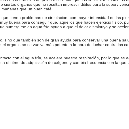
 de ciertos órganos que no resultan imprescindibles para la supervive
las mañanas que un buen café.
que tienen problemas de circulación, con mayor intensidad en las pier
uy buena para conseguir que, aquellos que hacen ejercicio físico, p
 que sumergirse en agua fría ayuda a que el dolor disminuya y se acele
ico, sino que también son de gran ayuda para conservar una buena salu
e el organismo se vuelva más potente a la hora de luchar contra los 
acto con el agua fría, se acelere nuestra respiración, por lo que se ac
nta el ritmo de adquisición de oxígeno y cambia frecuencia con la que 