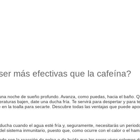
ser más efectivas que la cafeína?
una noche de sueño profundo. Avanza, como puedas, hacia el baño. Quí
eraturas bajen, date una ducha fría. Te servirá para despertar y para 
e en la toalla para secarte. Descubre todas las ventajas que puede apo
 ducha cuando el agua esté fría y, seguramente, necesitarás un period
 sistema inmunitario, puesto que, como ocurre con el calor o el hamb
rado con la reacción de pelea o de huída que los seres vivos solemos 