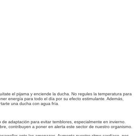
tate el pijama y enciende la ducha. No regules la temperatura para
tener energía para todo el día por su efecto estimulante. Además,
rtarte una ducha con agua fría.
o de adaptación para evitar temblores, especialmente en invierno.
re, contribuyen a poner en alerta este sector de nuestro organismo.
desarrollar ante las amenazas. Aumenta nuestro ritmo cardíaco, nos