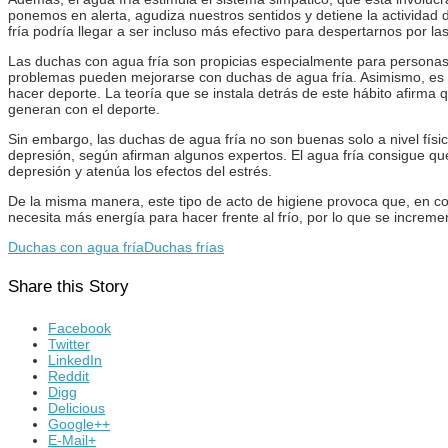
ponemos en alerta, agudiza nuestros sentidos y detiene la actividad
fría podría llegar a ser incluso más efectivo para despertarnos por 
Las duchas con agua fría son propicias especialmente para personas 
problemas pueden mejorarse con duchas de agua fría. Asimismo, es m
hacer deporte. La teoría que se instala detrás de este hábito afirma
generan con el deporte.
Sin embargo, las duchas de agua fría no son buenas solo a nivel fís
depresión, según afirman algunos expertos. El agua fría consigue qu
depresión y atenúa los efectos del estrés.
De la misma manera, este tipo de acto de higiene provoca que, en cont
necesita más energía para hacer frente al frío, por lo que se increme
Duchas con agua fría
Duchas frías
Share this Story
Facebook
Twitter
LinkedIn
Reddit
Digg
Delicious
Google++
E-Mail+