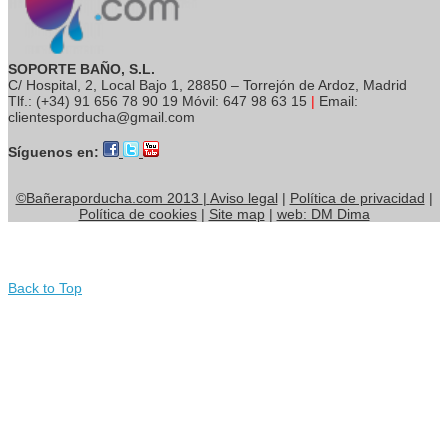
SOPORTE BAÑO, S.L.
C/ Hospital, 2, Local Bajo 1, 28850 – Torrejón de Ardoz, Madrid
Tlf.: (+34) 91 656 78 90 19 Móvil: 647 98 63 15
|
Email:
clientesporducha@gmail.com
Síguenos en:
©Bañeraporducha.com 2013
|
Aviso legal
|
Política de privacidad
|
Política de cookies
|
Site map
|
web: DM Dima
Back to Top