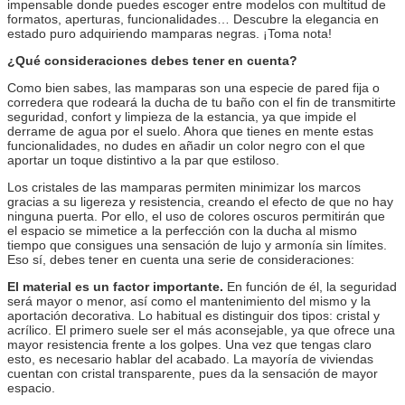
impensable donde puedes escoger entre modelos con multitud de
formatos, aperturas, funcionalidades… Descubre la elegancia en
estado puro adquiriendo mamparas negras. ¡Toma nota!
¿Qué consideraciones debes tener en cuenta?
Como bien sabes, las mamparas son una especie de pared fija o
corredera que rodeará la ducha de tu baño con el fin de transmitirte
seguridad, confort y limpieza de la estancia, ya que impide el
derrame de agua por el suelo. Ahora que tienes en mente estas
funcionalidades, no dudes en añadir un color negro con el que
aportar un toque distintivo a la par que estiloso.
Los cristales de las mamparas permiten minimizar los marcos
gracias a su ligereza y resistencia, creando el efecto de que no hay
ninguna puerta. Por ello, el uso de colores oscuros permitirán que
el espacio se mimetice a la perfección con la ducha al mismo
tiempo que consigues una sensación de lujo y armonía sin límites.
Eso sí, debes tener en cuenta una serie de consideraciones:
El material es un factor importante.
En función de él, la seguridad
será mayor o menor, así como el mantenimiento del mismo y la
aportación decorativa. Lo habitual es distinguir dos tipos: cristal y
acrílico. El primero suele ser el más aconsejable, ya que ofrece una
mayor resistencia frente a los golpes. Una vez que tengas claro
esto, es necesario hablar del acabado. La mayoría de viviendas
cuentan con cristal transparente, pues da la sensación de mayor
espacio.