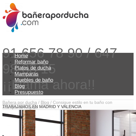
91 656 78 90 / 647
Home
Reformar baño
98 63 15
Platos de ducha
Mamparas
¡¡Llama ahora!!
Muebles de baño
Blog
Presupuesto
Bañera por ducha
/
Blog
/
Consigue estilo en tu baño con
TRABAJAMOS EN MADRID Y VALENCIA
mamparas negras